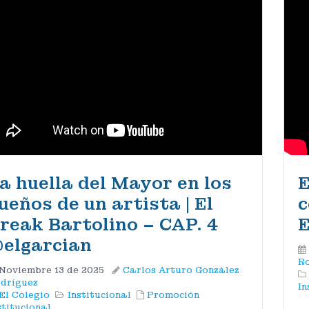
a huella del Mayor en los
E
ueños de un artista | El
c
reak Bartolino – CAP. 4
E
@elgarcian‬
Ro
Noviembre 13 de 2025
Carlos Arturo González
dríguez
In
El Colegio
Institucional
Promoción
stitucional