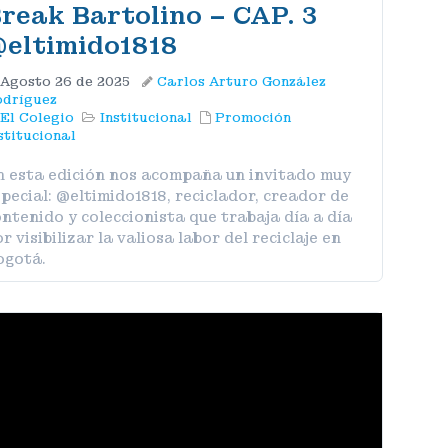
reak Bartolino – CAP. 3
@eltimido1818‬
Agosto 26 de 2025
Carlos Arturo González
dríguez
El Colegio
Institucional
Promoción
stitucional
n esta edición nos acompaña un invitado muy
pecial: @eltimido1818, reciclador, creador de
ntenido y coleccionista que trabaja día a día
r visibilizar la valiosa labor del reciclaje en
ogotá.