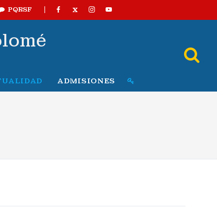
|
X
PQRSF
olomé
TUALIDAD
ADMISIONES