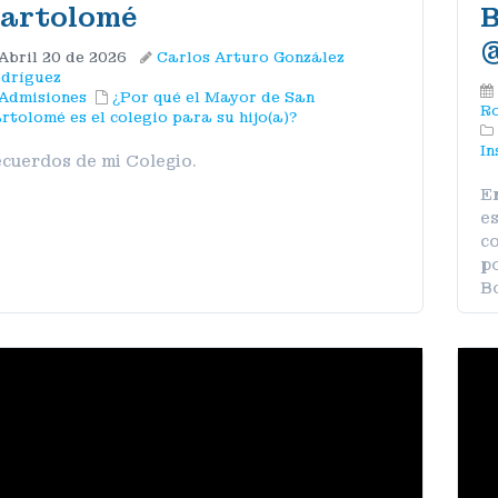
artolomé
B
‪
Abril 20 de 2026
Carlos Arturo González
dríguez
Admisiones
¿Por qué el Mayor de San
Ro
rtolomé es el colegio para su hijo(a)?
In
cuerdos de mi Colegio.
E
es
co
po
B