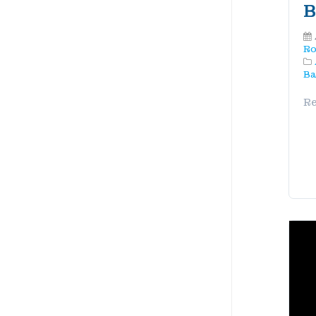
B
Ro
Ba
Re