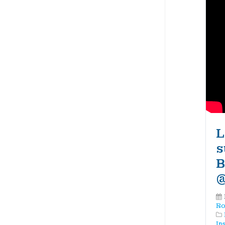
L
s
B
‪
Ro
In