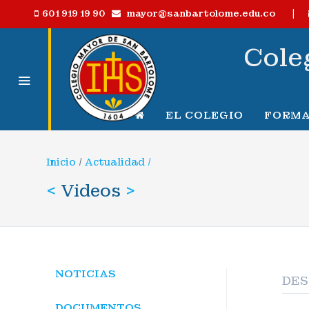
|
mayor@sanbartolome.edu.co
601 919 19 90
Cole
EL COLEGIO
FORMA
Inicio
/
Actualidad /
<
Videos
>
NOTICIAS
DE
DOCUMENTOS