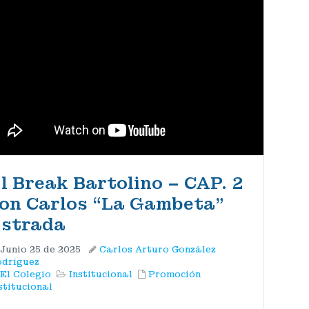
l Break Bartolino – CAP. 2
on Carlos “La Gambeta”
strada
Junio 25 de 2025
Carlos Arturo González
dríguez
El Colegio
Institucional
Promoción
stitucional