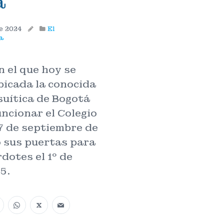
a
de 2024
El
ia
n el que hoy se
bicada la conocida
uítica de Bogotá
ncionar el Colegio
7 de septiembre de
ó sus puertas para
dotes el 1º de
5.
X