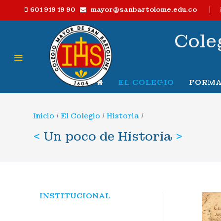
|
mayor@sanbartolome.edu.co
601 919 19 90
Cole
EL COLEGIO
FORMA
Inicio
/
El Colegio
/
Historia
/
<
Un poco de Historia
>
INSTITUCIONAL