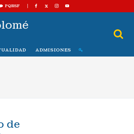
|
X
PQRSF
olomé
TUALIDAD
ADMISIONES
o de