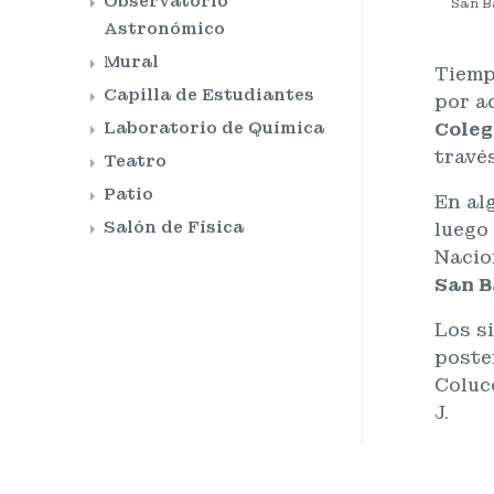
Observatorio
San B
Astronómico
Mural
Tiemp
Capilla de Estudiantes
por a
Coleg
Laboratorio de Química
travé
Teatro
Patio
En al
Salón de Física
luego
Nacio
San B
Los s
poster
Colucc
J.