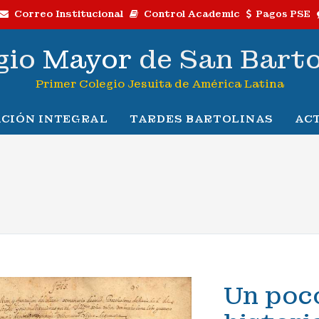
Correo Institucional
Control Academic
Pagos PSE
gio
Mayor
de San Bart
Primer Colegio Jesuita de América Latina
CIÓN INTEGRAL
TARDES BARTOLINAS
AC
Un poc