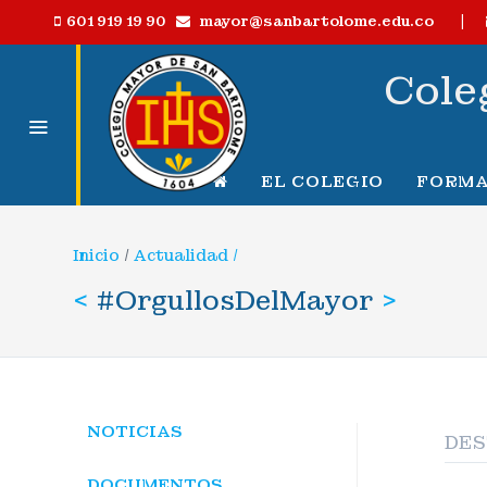
|
mayor@sanbartolome.edu.co
601 919 19 90
Cole
EL COLEGIO
FORMA
Inicio
/
Actualidad /
<
#OrgullosDelMayor
>
NOTICIAS
DE
DOCUMENTOS