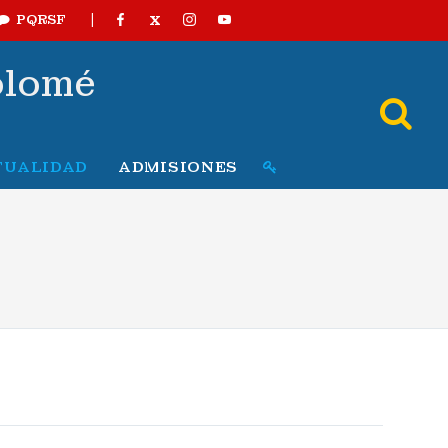
|
X
PQRSF
olomé
TUALIDAD
ADMISIONES