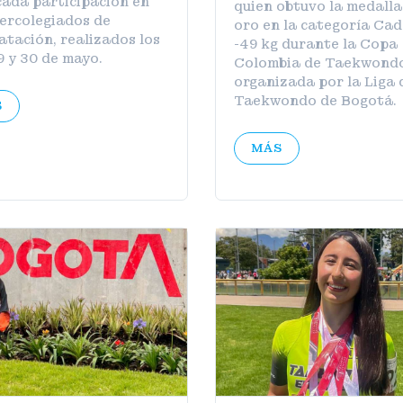
ada participación en
quien obtuvo la medalla
tercolegiados de
oro en la categoría Ca
tación, realizados los
-49 kg durante la Copa
9 y 30 de mayo.
Colombia de Taekwond
organizada por la Liga 
Taekwondo de Bogotá.
S
MÁS