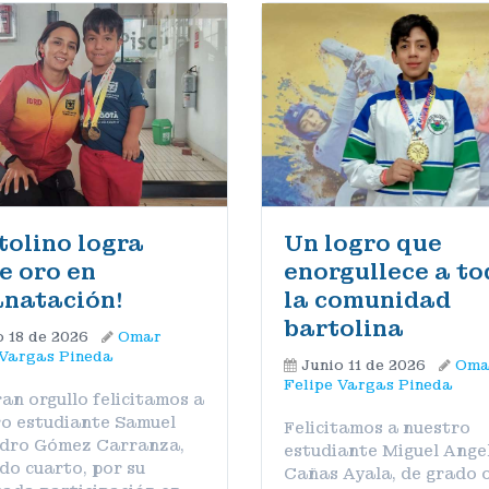
tolino logra
Un logro que
e oro en
enorgullece a t
natación!
la comunidad
bartolina
o 18 de 2026
Omar
 Vargas Pineda
Junio 11 de 2026
Oma
Felipe Vargas Pineda
an orgullo felicitamos a
o estudiante Samuel
Felicitamos a nuestro
ndro Gómez Carranza,
estudiante Miguel Ange
do cuarto, por su
Cañas Ayala, de grado 