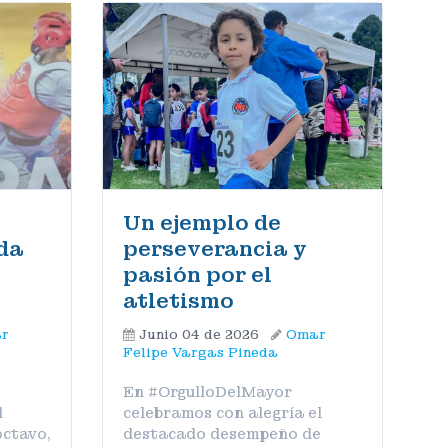
Un ejemplo de
oda
perseverancia y
pasión por el
atletismo
r
Junio 04 de 2026
Omar
Felipe Vargas Pineda
En #OrgulloDelMayor
l
celebramos con alegría el
octavo,
destacado desempeño de