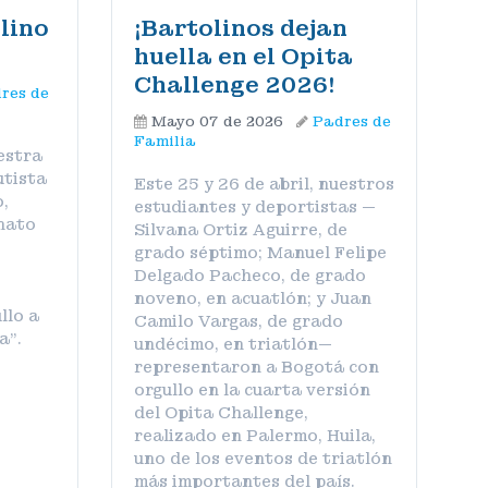
lino
¡Bartolinos dejan
huella en el Opita
Challenge 2026!
res de
Mayo 07 de 2026
Padres de
Familia
uestra
utista
Este 25 y 26 de abril, nuestros
,
estudiantes y deportistas —
nato
Silvana Ortiz Aguirre, de
grado séptimo; Manuel Felipe
Delgado Pacheco, de grado
noveno, en acuatlón; y Juan
llo a
Camilo Vargas, de grado
a”.
undécimo, en triatlón—
representaron a Bogotá con
orgullo en la cuarta versión
del Opita Challenge,
realizado en Palermo, Huila,
uno de los eventos de triatlón
más importantes del país.