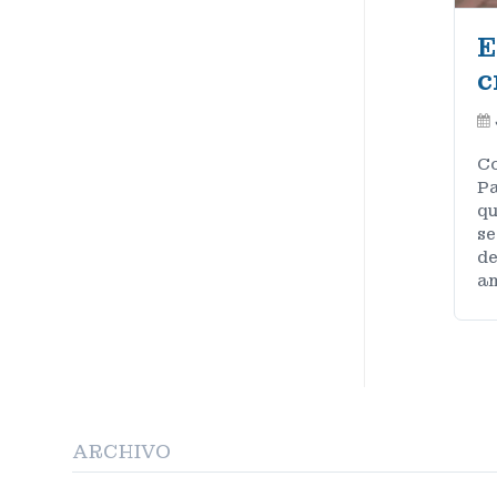
E
c
Co
Pa
qu
se
de
am
ARCHIVO