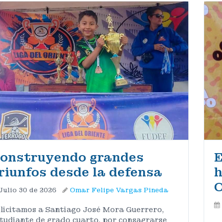
onstruyendo grandes
E
riunfos desde la defensa
h
O
Julio 30 de 2026
Omar Felipe Vargas Pineda
licitamos a Santiago José Mora Guerrero,
tudiante de grado cuarto, por consagrarse