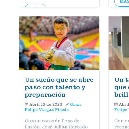
MÁ
MÁS
Un sueño que se abre
Un t
paso con talento y
que 
preparación
bril
Abril 16 de 2026
Omar
Abri
Felipe Vargas Pineda
Felipe
Con un corazón lleno de
Con or
ilusión, José Julián Hurtado
recono