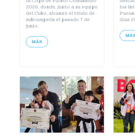
la Copa de Fútbol Colsubsidio
destac
2026, donde, junto a su equipo
los In
del Cubo, alcanzó el título de
Parana
subcampeón el pasado 7 de
días 2
junio.
MÁ
MÁS