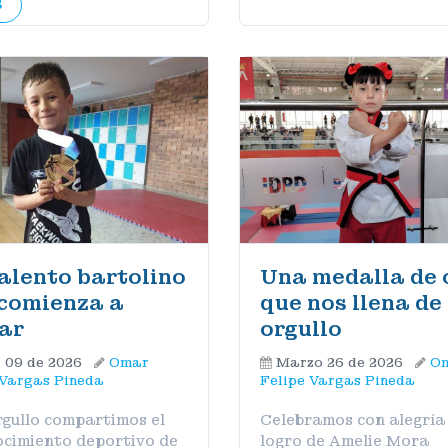
S
alento bartolino
Una medalla de 
comienza a
que nos llena de
lar
orgullo
l 09 de 2026
Omar
Marzo 26 de 2026
O
 Vargas Pineda
Felipe Vargas Pineda
gullo compartimos el
Celebramos con alegría 
cimiento deportivo de
logro de Amelie Mora