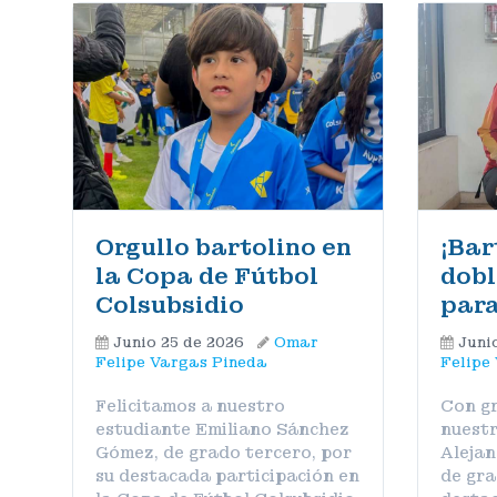
Orgullo bartolino en
¡Bar
la Copa de Fútbol
dobl
Colsubsidio
para
Junio 25 de 2026
Omar
Juni
Felipe Vargas Pineda
Felipe
Felicitamos a nuestro
Con gr
estudiante Emiliano Sánchez
nuestr
Gómez, de grado tercero, por
Aleja
su destacada participación en
de gra