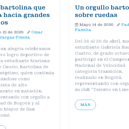
bartolina que
Un orgullo barto
 hacia grandes
sobre ruedas
ños
Mayo 14 de 2026
Pad
Familia
 21 de 2026
Omar
 Vargas Pineda
Del 24 al 26 de abril, n
estudiante Gabriela Ba
an alegría celebramos
Castro, de grado octavo
vo logro deportivo de
participó en el Campeo
ra estudiante Mariana
Nacional de Velocidad,
 Osorio, bartolina de
categoría transición,
séptimo, quien continúa
realizado en Bogotá,
cándose como
representando con orgu
ista de alto
su club “Talento en Líne
iento en natación,
entando con orgullo a
dad de Bogotá y al
MÁS
io Mayor de San
lomé.