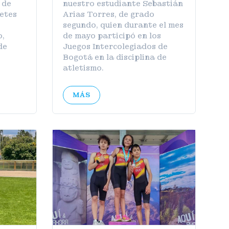
 de
nuestro estudiante Sebastián
detes
Arias Torres, de grado
segundo, quien durante el mes
o,
de mayo participó en los
de
Juegos Intercolegiados de
Bogotá en la disciplina de
atletismo.
MÁS