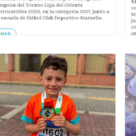
En
mpeón del Torneo Liga del Oriente
c
rrocarriles 2026, en la categoría 2017, junto a
M
 escuela de fútbol Club Deportivo Marsella.
ju
c
un
MÁS