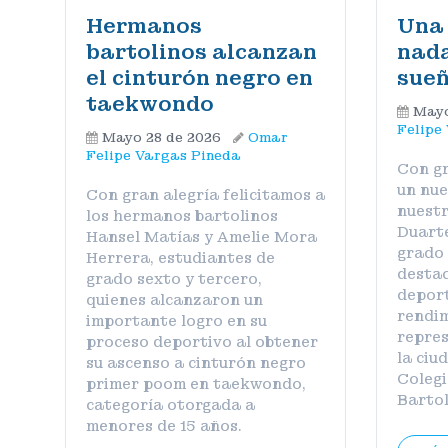
Hermanos
Una 
bartolinos alcanzan
nada
el cinturón negro en
sue
taekwondo
Mayo
Felipe
Mayo 28 de 2026
Omar
Felipe Vargas Pineda
Con gr
un nue
Con gran alegría felicitamos a
nuest
los hermanos bartolinos
Duarte
Hansel Matías y Amelie Mora
grado 
Herrera, estudiantes de
desta
grado sexto y tercero,
deport
quienes alcanzaron un
rendim
importante logro en su
repres
proceso deportivo al obtener
la ciu
su ascenso a cinturón negro
Coleg
primer poom en taekwondo,
Barto
categoría otorgada a
menores de 15 años.