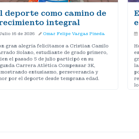
l deporte como camino de
E
recimiento integral
e
Julio 16 de 2026
Omar Felipe Vargas Pineda
n gran alegría felicitamos a Cristian Camilo
Ho
rrado Solano, estudiante de grado primero,
es
ien el pasado 5 de julio participó en su
gr
gunda Carrera Atlética Compensar 3K,
l
mostrando entusiasmo, perseverancia y
p
or por el deporte desde temprana edad.
re
lo
MÁS