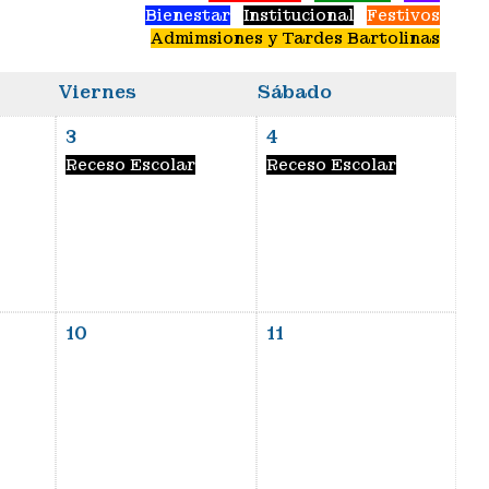
Bienestar
Institucional
Festivos
Admimsiones y Tardes Bartolinas
Viernes
Sábado
3
4
Receso Escolar
Receso Escolar
10
11