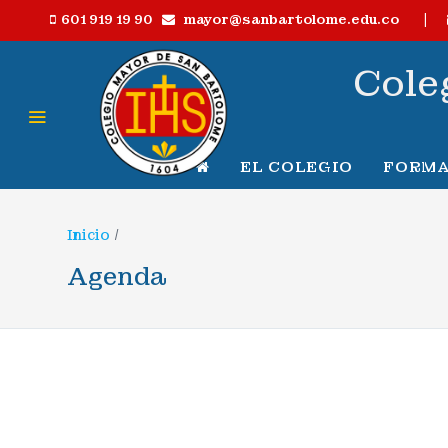
|
mayor@sanbartolome.edu.co
601 919 19 90
Cole
EL COLEGIO
FORMA
Inicio
/
Agenda