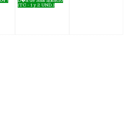
04 /
D�a de San Ignacio
(TC - 1 y 2 UND.)