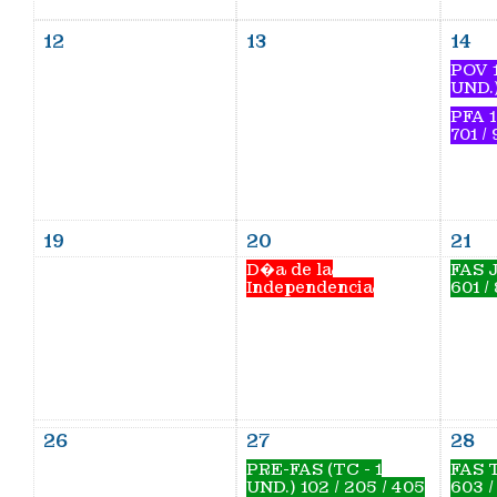
12
13
14
POV 1
UND.
PFA 10
701 / 
19
20
21
D�a de la
FAS J1
Independencia
601 / 
26
27
28
PRE-FAS (TC - 1
FAS T
UND.) 102 / 205 / 405
603 /