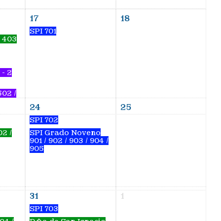
17
18
SPI 701
/ 403
 - 2
502 /
24
25
SPI 702
02 /
SPI Grado Noveno
901 / 902 / 903 / 904 /
905
31
1
SPI 703