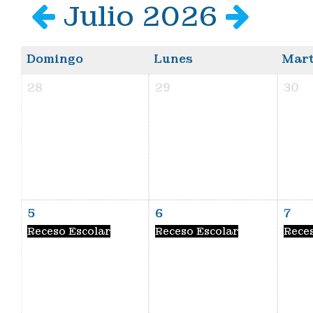
Julio 2026
Domingo
Lunes
Mart
28
29
30
5
6
7
Receso Escolar
Receso Escolar
Rece