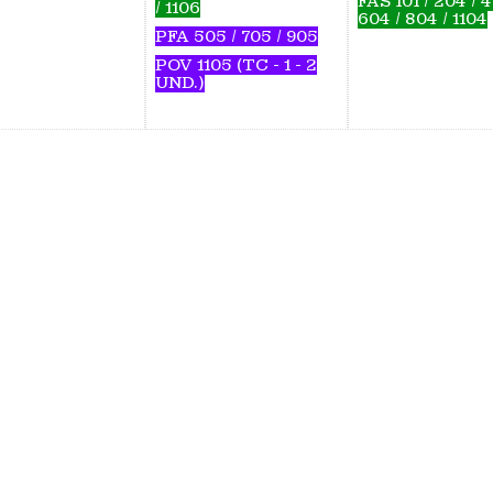
FAS 101 / 204 / 4
/ 1106
604 / 804 / 1104
PFA 505 / 705 / 905
POV 1105 (TC - 1 - 2
UND.)