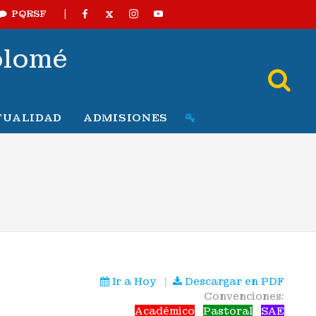
|
X
PQRSF
olomé
TUALIDAD
ADMISIONES
Ir a Hoy
|
Descargar en PDF
Convenciones:
Académico
Pastoral
SAE