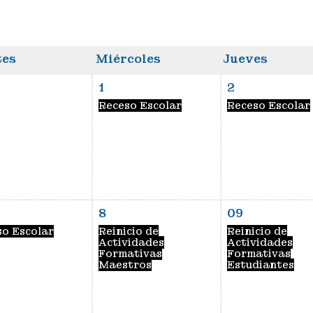
es
Miércoles
Jueves
1
2
Receso Escolar
Receso Escolar
8
09
so Escolar
Reinicio de
Reinicio de
Actividades
Actividades
Formativas
Formativas
Maestros
Estudiantes