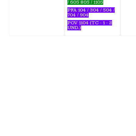
/ 605 805 / 1105
PFA 104 / 304 / 504 /
704 / 904
POV 1104 (TC - 1 - 2
UND.)